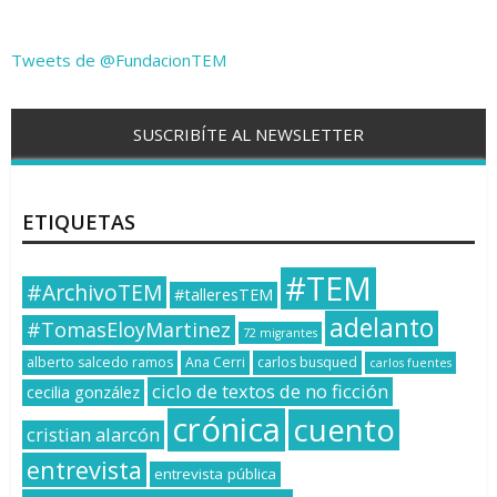
Tweets de @FundacionTEM
SUSCRIBÍTE AL NEWSLETTER
ETIQUETAS
#TEM
#ArchivoTEM
#talleresTEM
adelanto
#TomasEloyMartinez
72 migrantes
alberto salcedo ramos
Ana Cerri
carlos busqued
carlos fuentes
ciclo de textos de no ficción
cecilia gonzález
crónica
cuento
cristian alarcón
entrevista
entrevista pública