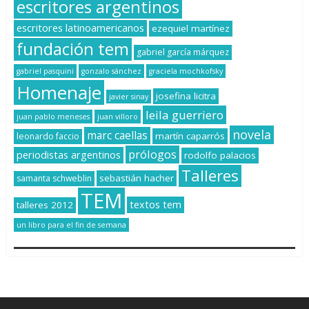
escritores argentinos
escritores latinoamericanos
ezequiel martínez
fundación tem
gabriel garcía márquez
gabriel pasquini
gonzalo sánchez
graciela mochkofsky
Homenaje
josefina licitra
javier sinay
leila guerriero
juan pablo meneses
juan villoro
novela
marc caellas
martín caparrós
leonardo faccio
prólogos
periodistas argentinos
rodolfo palacios
Talleres
sebastián hacher
samanta schweblin
TEM
textos tem
talleres 2012
un libro para el fin de semana