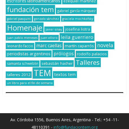
escritores latinoamericanos
ezequiel martínez
fundación tem
gabriel garcía márquez
gabriel pasquini
gonzalo sánchez
graciela mochkofsky
Homenaje
josefina licitra
javier sinay
leila guerriero
juan pablo meneses
juan villoro
novela
marc caellas
martín caparrós
leonardo faccio
prólogos
periodistas argentinos
rodolfo palacios
Talleres
sebastián hacher
samanta schweblin
TEM
textos tem
talleres 2012
un libro para el fin de semana
Av. Córdoba 1556, Buenos Aires, Argentina - Tel.: +54 -11-
48110391 -
info@fundaciontem.org