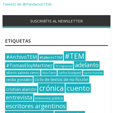
Tweets de @FundacionTEM
SUSCRIBÍTE AL NEWSLETTER
ETIQUETAS
#TEM
#ArchivoTEM
#talleresTEM
adelanto
#TomasEloyMartinez
72 migrantes
alberto salcedo ramos
Ana Cerri
carlos busqued
carlos fuentes
ciclo de textos de no ficción
cecilia gonzález
crónica
cuento
cristian alarcón
entrevista
entrevista pública
escritores argentinos