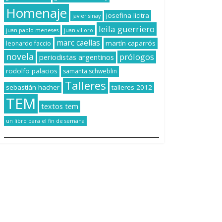
Homenaje
josefina licitra
javier sinay
leila guerriero
juan pablo meneses
juan villoro
marc caellas
martín caparrós
leonardo faccio
novela
prólogos
periodistas argentinos
rodolfo palacios
samanta schweblin
Talleres
sebastián hacher
talleres 2012
TEM
textos tem
un libro para el fin de semana