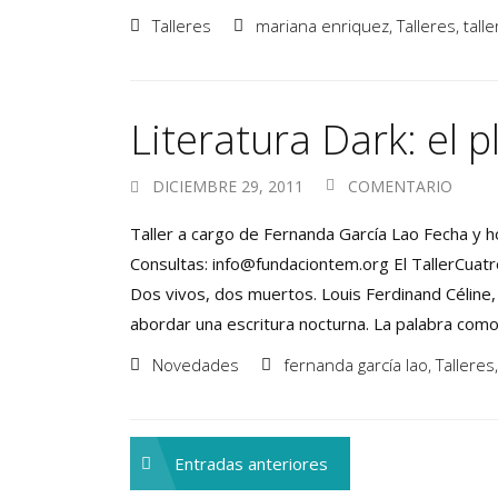
Talleres
mariana enriquez
,
Talleres
,
tall
Literatura Dark: el p
DICIEMBRE 29, 2011
COMENTARIO
Taller a cargo de Fernanda García Lao Fecha y h
Consultas: info@fundaciontem.org El TallerCuatr
Dos vivos, dos muertos. Louis Ferdinand Céline, F
abordar una escritura nocturna. La palabra como.
Novedades
fernanda garcía lao
,
Talleres
Entradas anteriores
Navegación