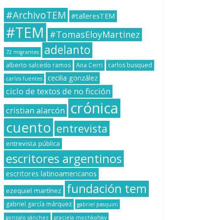
#ArchivoTEM
#talleresTEM
#TEM
#TomasEloyMartinez
adelanto
72 migrantes
alberto salcedo ramos
Ana Cerri
carlos busqued
cecilia gonzález
carlos fuentes
ciclo de textos de no ficción
crónica
cristian alarcón
cuento
entrevista
entrevista pública
escritores argentinos
escritores latinoamericanos
fundación tem
ezequiel martínez
gabriel garcía márquez
gabriel pasquini
gonzalo sánchez
graciela mochkofsky