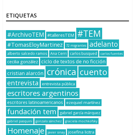
ETIQUETAS
#TEM
#ArchivoTEM
#talleresTEM
adelanto
#TomasEloyMartinez
72 migrantes
alberto salcedo ramos
Ana Cerri
carlos busqued
carlos fuentes
ciclo de textos de no ficción
cecilia gonzález
crónica
cuento
cristian alarcón
entrevista
entrevista pública
escritores argentinos
escritores latinoamericanos
ezequiel martínez
fundación tem
gabriel garcía márquez
gabriel pasquini
gonzalo sánchez
graciela mochkofsky
Homenaje
josefina licitra
javier sinay