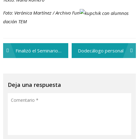
Foto: Verónica Martínez / Archivo Fun
dación TEM
Finalizó el Seminario “Contar la historia” a cargo de Roberto Herrscher
Dodecálogo personal
Navegación
de
entradas
Deja una respuesta