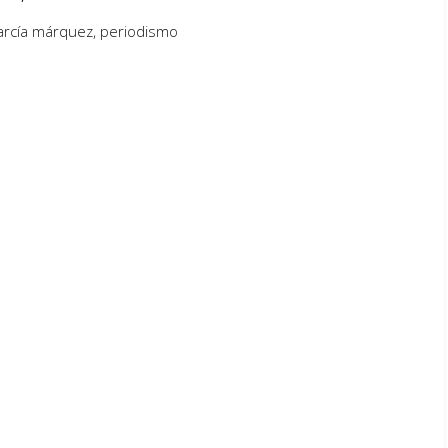
garcía márquez
,
periodismo