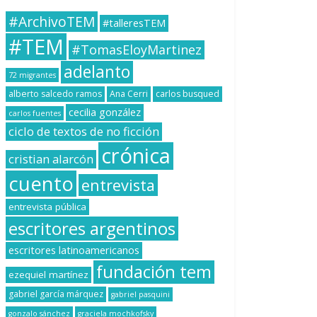
#ArchivoTEM
#talleresTEM
#TEM
#TomasEloyMartinez
adelanto
72 migrantes
alberto salcedo ramos
Ana Cerri
carlos busqued
cecilia gonzález
carlos fuentes
ciclo de textos de no ficción
crónica
cristian alarcón
cuento
entrevista
entrevista pública
escritores argentinos
escritores latinoamericanos
fundación tem
ezequiel martínez
gabriel garcía márquez
gabriel pasquini
gonzalo sánchez
graciela mochkofsky