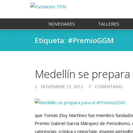
NOVEDADES
TALLERES
Etiqueta: #PremioGGM
Medellín se prepar
NOVIEMBRE 13, 2013
COMENTARIO
que Tomás Eloy Martínez fue miembro fundador y
Premio Gabriel García Márquez de Periodismo, 
categorías: crónica y reportaje, imagen periodísti