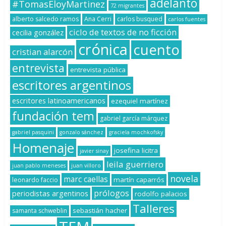
adelanto
#TomasEloyMartinez
72 migrantes
alberto salcedo ramos
Ana Cerri
carlos busqued
carlos fuentes
ciclo de textos de no ficción
cecilia gonzález
crónica
cuento
cristian alarcón
entrevista
entrevista pública
escritores argentinos
escritores latinoamericanos
ezequiel martínez
fundación tem
gabriel garcía márquez
gabriel pasquini
gonzalo sánchez
graciela mochkofsky
Homenaje
josefina licitra
javier sinay
leila guerriero
juan pablo meneses
juan villoro
novela
marc caellas
martín caparrós
leonardo faccio
prólogos
periodistas argentinos
rodolfo palacios
Talleres
sebastián hacher
samanta schweblin