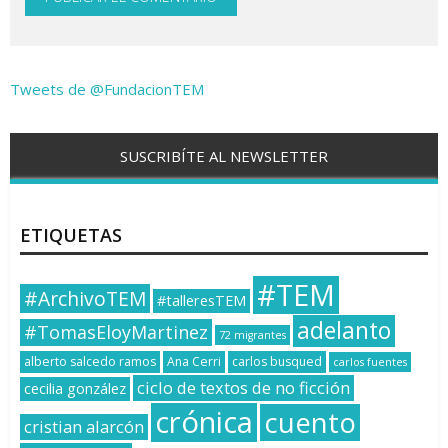
Tweets de @FundacionTEM
SUSCRIBÍTE AL NEWSLETTER
ETIQUETAS
#TEM
#ArchivoTEM
#talleresTEM
adelanto
#TomasEloyMartinez
72 migrantes
alberto salcedo ramos
Ana Cerri
carlos busqued
carlos fuentes
ciclo de textos de no ficción
cecilia gonzález
crónica
cuento
cristian alarcón