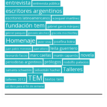
entrevista
entrevista pública
escritores argentinos
escritores latinoamericanos
ezequiel martínez
fundación tem
gabriel garcía márquez
gabriel pasquini
gonzalo sánchez
graciela mochkofsky
Homenaje
josefina licitra
javier sinay
leila guerriero
juan pablo meneses
juan villoro
novela
marc caellas
martín caparrós
leonardo faccio
prólogos
periodistas argentinos
rodolfo palacios
Talleres
sebastián hacher
samanta schweblin
TEM
textos tem
talleres 2012
un libro para el fin de semana